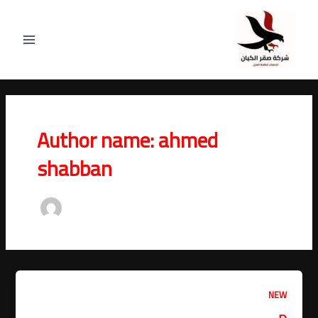
خطي
Post
Main
لى
pagination
Menu
لمحتوى
Author name: ahmed
shabban
NEW