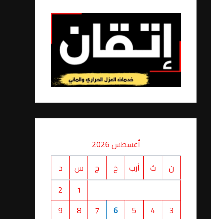
أغسطس 2026
ن
ث
أرب
خ
ج
س
د
2
1
9
8
7
6
5
4
3