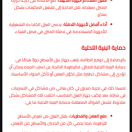
تقليل استخدام أجهزة التكييف
: مع الحفاظ على درجة حرارة
المنزل معتدلة، تقل الحاجة إلى تشغيل المكيفات بشكل
متكرر.
أداء أفضل لأجهزة التدفئة
: يحسن العزل الكفاءة التشغيلية
للأجهزة المستخدمة في تدفئة المنزل في فصل الشتاء.
حماية البنية التحتية
بالإضافة إلى توفير الطاقة، يلعب جهاز عزل الأسطح دورًا هامًا في
حماية البنية التحتية للمنزل. فالرطوبة الناتجة عن تسرب المياه يمكن أن
تؤدي إلى مشاكل خطيرة مثل تكوّن العفن أو تآكل المواد الأساسية.
لمسنا ذلك في تجربة صديق لي كان يعاني من مشاكل في التسريبات
في منزله. بعد تركيب جهاز العزل المناسب، اختفت تلك المشاكل بشكل
ملحوظ. تشمل الفوائد المتعلقة بحماية البنية التحتية ما يلي:
منع العفن والفطريات
: يقلل العزل من تعرض الأسطح
للرطوبة، مما يحمي كل من الجدران والأسطح من التعفن.