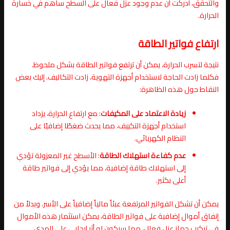
والتحقق، أدركت أن عدم وجود عزل فعال على السطح ساهم في خسارة
الحرارة.
ارتفاع فواتير الطاقة
نتيجة لتسرب الحرارة، يمكن أن ترتفع فواتير الطاقة بشكل ملحوظ.
فكلما زادت الحاجة لاستخدام أجهزة التهوية، زادت التكاليف. إليك بعض
النقاط حول هذه الظاهرة:
زيادة الاعتماد على المكيفات
: مع ارتفاع الحرارة، يزداد
استخدام أجهزة التكييف، مما يحدث ضغطًا إضافيًا على
النظام الكهربائي.
عدم كفاءة استهلاك الطاقة
: الأسطح غير المعزولة تؤدي
إلى استهلاك طاقة إضافية، مما يؤدي إلى فواتير طاقة
أعلى بكثير.
يمكن أن تشكل الفواتير المرتفعة عبئاً مالياً إضافياً على الأسر. وبدلاً من
إنفاق أموال إضافية على فواتير الطاقة، يمكن استثمار هذه الأموال
في تركيب جهاز عزل فعال، مما سيكون له أثر إيجابي على المدى