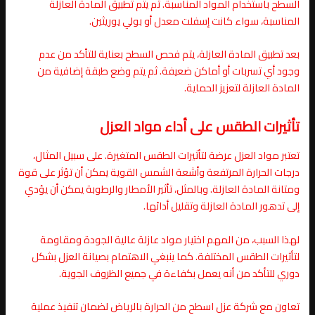
السطح باستخدام المواد المناسبة. ثم يتم تطبيق المادة العازلة
المناسبة، سواء كانت إسفلت معدل أو بولي يوريثين.
بعد تطبيق المادة العازلة، يتم فحص السطح بعناية للتأكد من عدم
وجود أي تسربات أو أماكن ضعيفة. ثم يتم وضع طبقة إضافية من
المادة العازلة لتعزيز الحماية.
تأثيرات الطقس على أداء مواد العزل
تعتبر مواد العزل عرضة لتأثيرات الطقس المتغيرة. على سبيل المثال،
درجات الحرارة المرتفعة وأشعة الشمس القوية يمكن أن تؤثر على قوة
ومتانة المادة العازلة. وبالمثل، تأثير الأمطار والرطوبة يمكن أن يؤدي
إلى تدهور المادة العازلة وتقليل أدائها.
لهذا السبب، من المهم اختيار مواد عازلة عالية الجودة ومقاومة
لتأثيرات الطقس المختلفة. كما ينبغي الاهتمام بصيانة العزل بشكل
دوري للتأكد من أنه يعمل بكفاءة في جميع الظروف الجوية.
تعاون مع شركة عزل اسطح من الحرارة بالرياض لضمان تنفيذ عملية