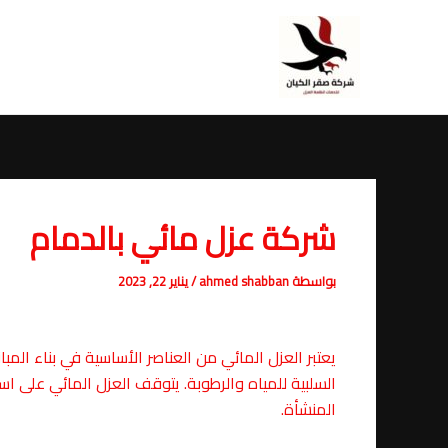
خطي
Post
لى
navigation
لمحتوى
شركة عزل مائي بالدمام
بواسطة
ahmed shabban
/
يناير 22, 2023
يعتبر العزل المائي من العناصر الأساسية في بناء المب
السلبية للمياه والرطوبة. يتوقف العزل المائي على 
المنشأة.