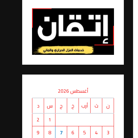
أغسطس 2026
ن
ث
أرب
خ
ج
س
د
2
1
9
8
7
6
5
4
3