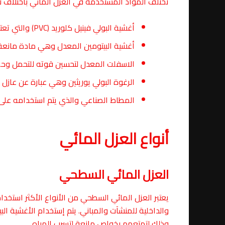
تختلف المواد المستخدمة في العزل المائي باختلاف 
أغشية البولي فينيل كلوريد (PVC) والتي تعتبر من أفضل أنواع العوازل المائية الخاصة بالأسطح.
أغشية البيتومين المعدل وهي مادة مانعة 
الاسفلت المعدل لتحسين قوته للتحمل وحم
الرغوة البولي يوريثين وهي عبارة عن عاز
المطاط الصناعي والذي يتم استخدامه على 
أنواع العزل المائي
العزل المائي السطحي
يعتبر العزل المائي السطحي من الأنواع الأكثر استخدا
والداخلية للمنشآت والمباني. يتم إستخدام الأغشية الب
وذلك لتمتعهم بخواص مانعة لتسرب المياه.